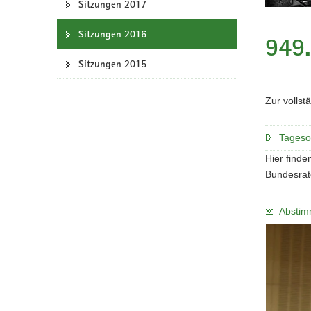
Sitzungen 2017
a
v
Sitzungen 2016
949.
i
g
Sitzungen 2015
a
t
Zur volls
i
o
Tageso
n
Hier finde
Bundesrat
Abstim
Bitte
verwende
Sie
folgende
Tasten