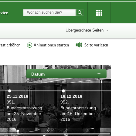
Suchbegriff
rvice
Suche starten
Übergeordnete Seiten
rast erhöhen
Animationen starten
Seite vorlesen
Datum
25.11.2016
16.12.2016
951.
952.
Bundesratssitzung
Bundesratssitzung
am 25. November
am 16. Dezember
2016
2016