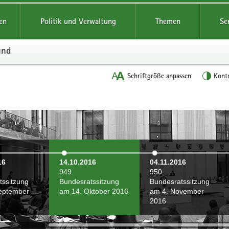
reifende
en
Politik und Verwaltung
Themen
Se
und
Schriftgröße anpassen
Kont
16
14.10.2016
04.11.2016
949.
950.
tssitzung
Bundesratssitzung
Bundesratssitzung
eptember
am 14. Oktober 2016
am 4. November
2016