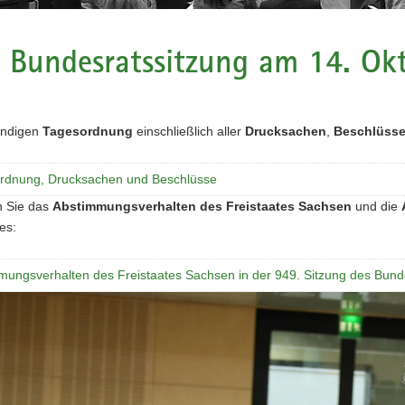
 Bundesratssitzung am 14. Ok
tändigen
Tagesordnung
einschließlich aller
Drucksachen
,
Beschlüss
rdnung, Drucksachen und Beschlüsse
n Sie das
Abstimmungsverhalten des Freistaates Sachsen
und die
es:
mungsverhalten des Freistaates Sachsen in der 949. Sitzung des Bunde
n