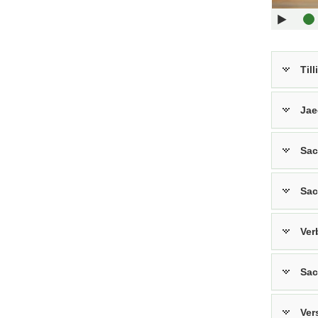
Til
Jae
Sac
Sac
Ver
Sac
Ver