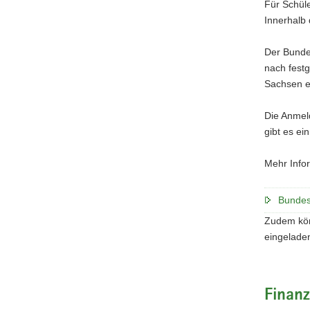
Für Schüle
Innerhalb
Der Bunde
nach fest
Sachsen ei
Die Anmeld
gibt es ei
Mehr Infor
Bundes
Zudem kön
eingelade
Finanz