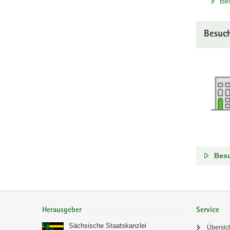
Be
Besuc
Bes
Footer-
Bereich
Herausgeber
Service
Sächsische Staatskanzlei
Übersic