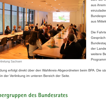
aus ihrem
einzulade
Bundespre
aus Mitte
Die Fahrt
Gespräch 
Bundestag
der Lande
weitere B
Programm
rtretung Sachsen
dung erfolgt direkt über den Wahlkreis-Abgeordneten beim BPA. Die 
 in der Verlinkung im unteren Bereich der Seite.
hergruppen des Bundesrates