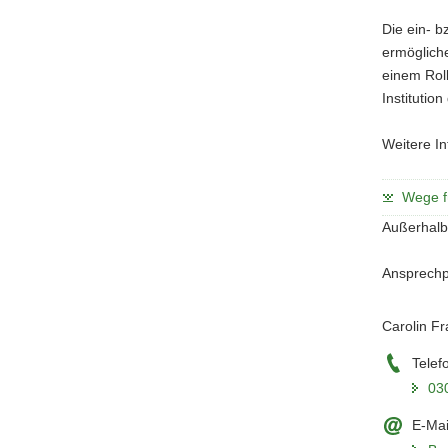
Die ein- b
ermögliche
einem Roll
Institutio
Weitere I
Wege f
Außerhalb
Ansprechpa
Carolin Fr
Telef
03
E-Mai