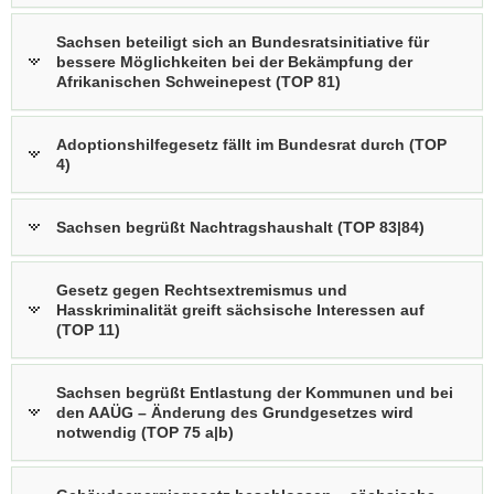
(© tokography/Tobias Koch)
Sachsen beteiligt sich an Bundesratsinitiative für
Ministerpräsident Michael Kretschmer
bessere Möglichkeiten bei der Bekämpfung der
Afrikanischen Schweinepest (TOP 81)
spricht im Deutschen Bundestag zu
Kohleausstieg & Strukturwandel
Adoptionshilfegesetz fällt im Bundesrat durch (TOP
4)
Sachsen begrüßt Nachtragshaushalt (TOP 83|84)
Gesetz gegen Rechtsextremismus und
Hasskriminalität greift sächsische Interessen auf
(TOP 11)
Sachsen begrüßt Entlastung der Kommunen und bei
den AAÜG – Änderung des Grundgesetzes wird
notwendig (TOP 75 a|b)