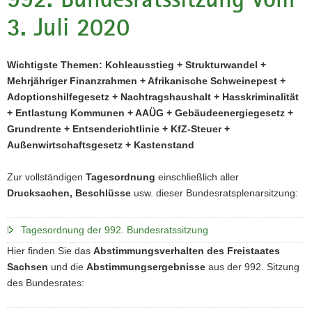
a
3. Juli 2020
v
i
g
Wichtigste Themen: Kohleausstieg + Strukturwandel +
a
Mehrjähriger Finanzrahmen + Afrikanische Schweinepest +
t
Adoptionshilfegesetz + Nachtragshaushalt + Hasskriminalität
i
+ Entlastung Kommunen + AAÜG + Gebäudeenergiegesetz +
o
Grundrente + Entsenderichtlinie + KfZ-Steuer +
n
Außenwirtschaftsgesetz + Kastenstand
Zur vollständigen
Tagesordnung
einschließlich aller
Drucksachen, Beschlüsse
usw. dieser Bundesratsplenarsitzung:
Tagesordnung der 992. Bundesratssitzung
Hier finden Sie das
Abstimmungsverhalten des Freistaates
Sachsen
und die
Abstimmungsergebnisse
aus der 992. Sitzung
des Bundesrates: