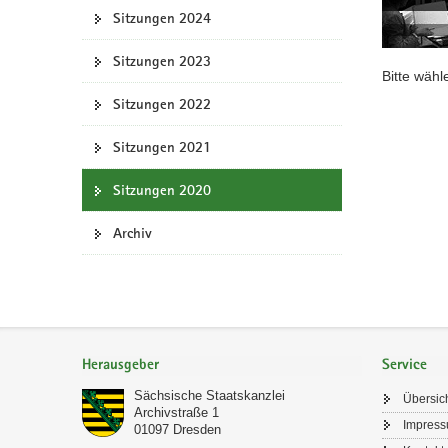
Sitzungen 2024
a
v
Sitzungen 2023
i
Bitte wähl
g
Sitzungen 2022
a
t
Sitzungen 2021
i
o
Sitzungen 2020
n
Archiv
Footer-
Bereich
Herausgeber
Service
Sächsische Staatskanzlei
Übersic
Archivstraße 1
Impres
01097
Dresden