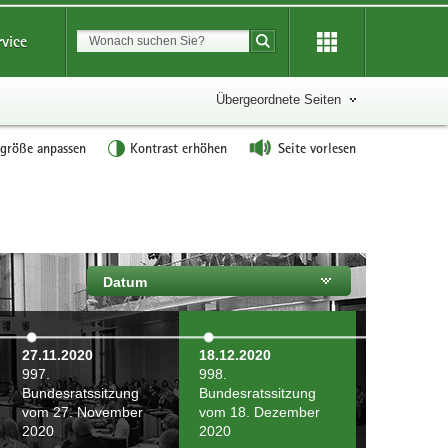
Suchbegriff
rvice
Suche starten
Übergeordnete Seiten
tgröße anpassen
Kontrast erhöhen
Seite vorlesen
Datum
27.11.2020
18.12.2020
997.
998.
Bundesratssitzung
Bundesratssitzung
vom 27. November
vom 18. Dezember
2020
2020