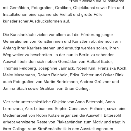
Robert
Erneut weisen die Kunstwerke
Reinhold,
mit Gemälden, Fotografien, Grafiken, Objektkunst sowie Film und
Die
Installationen eine spannende Vielfalt und große Fülle
Alpen,
künstlerischer Ausdrucksformen auf.
2017,
Acryl
auf
Die Kunstankäufe zielen vor allem auf die Förderung junger
Leinwand,
Generationen von Künstlerinnen und Künstlern ab, die noch am
100
Anfang ihrer Karriere stehen und ermutigt werden sollen, ihren
x
Weg weiter zu beschreiten. In der nun in Berlin zu sehenden
100
Auswahl befinden sich neben Gemälden von Raffael Bader,
cm
Thomas Feldberg, Josephine Jannack, Noeul Kim, Franziska Koch,
Malte Masemann, Robert Reinhold, Erika Richter und Oskar Rink,
auch Fotografien von Martin Bertelmann, Andrea Grützner und
Janina Stach sowie Grafiken von Brian Curling.
Vier sehr unterschiedliche Objekte von Anna Bittersohl, Anna
Lorenzana, Alex Lebus und Sophie Constanze Polheim, sowie eine
Medienarbeit von Robin Kötzle ergänzen die Auswahl. Bittersohl
erhebt verwitterte Reste von Plakatwänden zum Motiv und trägt in
ihrer Collage raue Straßenästhetik in den Ausstellungsraum.