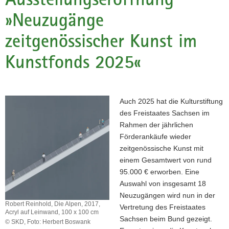
a
»Neuzugänge
v
zeitgenössischer Kunst im
i
g
Kunstfonds 2025«
a
t
i
o
Auch 2025 hat die Kulturstiftung
n
des Freistaates Sachsen im
Rahmen der jährlichen
Förderankäufe wieder
zeitgenössische Kunst mit
einem Gesamtwert von rund
95.000 € erworben. Eine
Auswahl von insgesamt 18
Neuzugängen wird nun in der
Robert Reinhold, Die Alpen, 2017,
Vertretung des Freistaates
Acryl auf Leinwand, 100 x 100 cm
Sachsen beim Bund gezeigt.
© SKD, Foto: Herbert Boswank