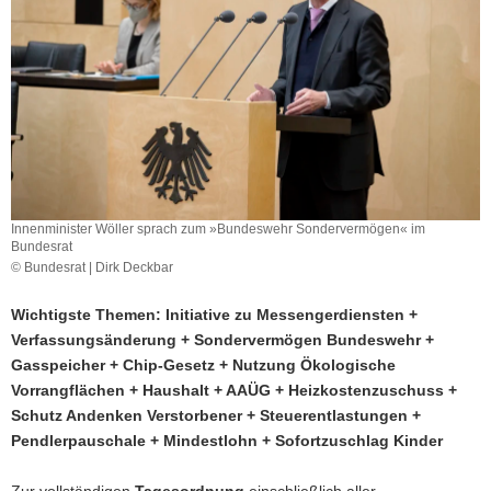
a
v
i
g
a
t
i
o
n
Innenminister Wöller sprach zum »Bundeswehr Sondervermögen« im
Bundesrat
© Bundesrat | Dirk Deckbar
Wichtigste Themen: Initiative zu Messengerdiensten +
Verfassungsänderung + Sondervermögen Bundeswehr +
Gasspeicher + Chip-Gesetz + Nutzung Ökologische
Vorrangflächen + Haushalt + AAÜG + Heizkostenzuschuss +
Schutz Andenken Verstorbener + Steuerentlastungen +
Pendlerpauschale + Mindestlohn + Sofortzuschlag Kinder
Zur vollständigen
Tagesordnung
einschließlich aller